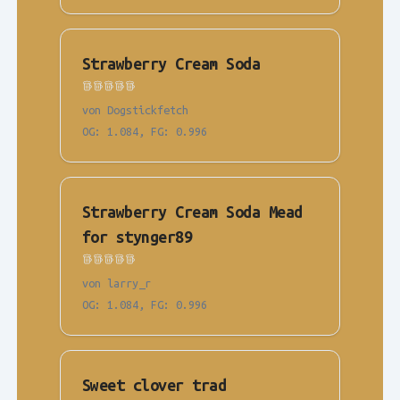
Strawberry Cream Soda
von Dogstickfetch
OG
:
1.084
,
FG
:
0.996
Strawberry Cream Soda Mead
for stynger89
von larry_r
OG
:
1.084
,
FG
:
0.996
Sweet clover trad