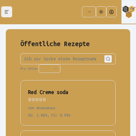
Open menu
Toggle theme
Account Inf
Öffentliche Rezepte
Pro Seite:
Red Creme soda
von Anonymous
OG
:
1.084
,
FG
:
0.996