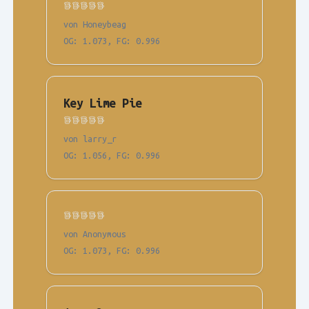
von Honeybeag
OG
:
1.073
,
FG
:
0.996
Key Lime Pie
von larry_r
OG
:
1.056
,
FG
:
0.996
von Anonymous
OG
:
1.073
,
FG
:
0.996