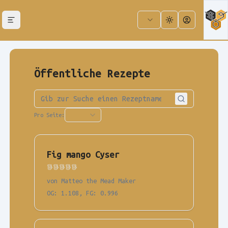
Open menu
Toggle theme
Account Inf
Öffentliche Rezepte
Pro Seite:
Fig mango Cyser
von Matteo the Mead Maker
OG
:
1.108
,
FG
:
0.996